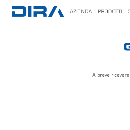
×
AZIENDA
PRODOTTI
HOME
AZIENDA
G
PRODOTTI
SERVIZI
A breve riceverai
SOFTWARE
FORMAZIONE
CONTATTI
B2B