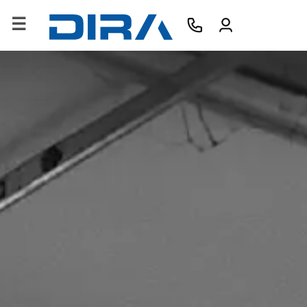
×
HOME
AZIENDA
PRODOTTI
SERVIZI
SOFTWARE
FORMAZIONE
CONTATTI
B2B