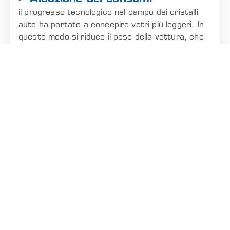
il progresso tecnologico nel campo dei cristalli
auto ha portato a concepire vetri più leggeri. In
questo modo si riduce il peso della vettura, che
consuma meno e acquisisce maggior dinamicità.
Anche in questo senso il nostro catalogo ti
propone interessanti soluzioni, originali e
aftermarket.
Software
B2B