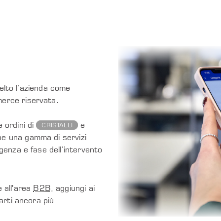
elto l’azienda come
merce riservata.
 ordini di
e
CRISTALLI
che una gamma di servizi
igenza e fase dell’intervento
 all'area
B2B
, aggiungi ai
arti ancora più